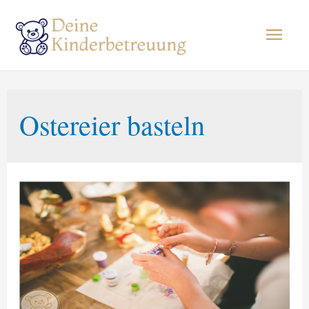
Haup
Ostereier basteln