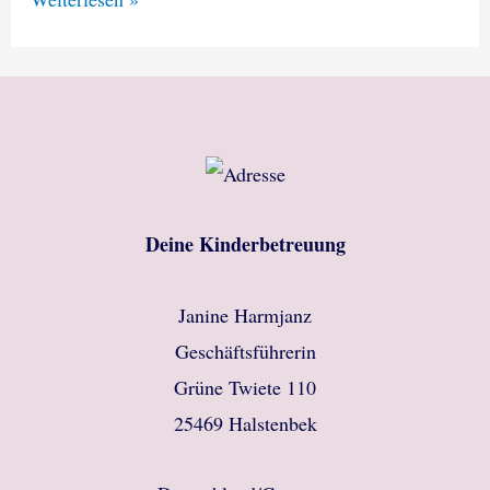
Kinderbetreuung
feiert
mit
Euch
Ostern!
Deine Kinderbetreuung
Janine Harmjanz
Geschäftsführerin
Grüne Twiete 110
25469 Halstenbek